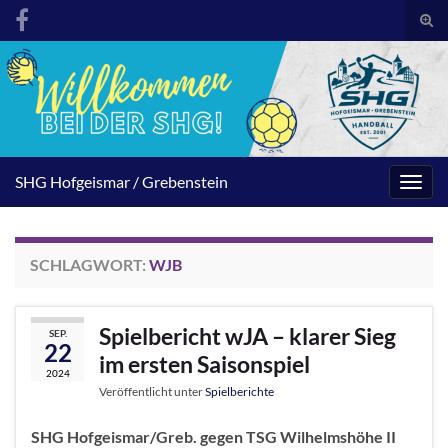
Suc
umsc
Search for:
SHG Hofgeismar / Grebenstein
Navig
umsc
SCHLAGWORT:
WJB
Spielbericht wJA – klarer Sieg
SEP.
22
im ersten Saisonspiel
2024
Veröffentlicht unter
Spielberichte
SHG Hofgeismar/Greb. gegen TSG Wilhelmshöhe II