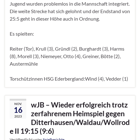
Jugend wurden problemlos in die Mannschaft integriert.
Die weite Strecke hat sich gelohnt und der Endstand von
25:5 geht in dieser Höhe auch in Ordnung.
Es spielten:
Reiter (Tor), Krull (3), Gründl (2), Burghardt (3), Harms
(8), Morell (3), Niemeyer, Otto (4), Greiner, Bötte (2),
Austermühle
Torschützinnen HSG Ederbergland:Wind (4), Vedder (1)
wJB – Wieder erfolgreich trotz
NOV.
16
zerfahrenem Heimspiel gegen
2023
Ditterhausen/Waldau/Wollrod
e II 19:15 (9:6)
Veröffentlicht unter
Spielberichte