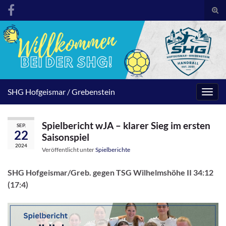
Suc
umsc
Search for:
SHG Hofgeismar / Grebenstein
Navig
umsc
Spielbericht wJA – klarer Sieg im ersten
SEP.
22
Saisonspiel
2024
Veröffentlicht unter
Spielberichte
SHG Hofgeismar/Greb. gegen TSG Wilhelmshöhe II 34:12
(17:4)