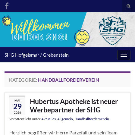
Suc
umsc
Search for:
SHG Hofgeismar / Grebenstein
Navig
umsc
KATEGORIE:
HANDBALLFÖRDERVEREIN
Hubertus Apotheke ist neuer
MAI
29
Werbepartner der SHG
2026
Veröffentlicht unter
Aktuelles
,
Allgemein
,
Handballförderverein
Herzlich begrüßen wir Herrn Parzefall und sein Team