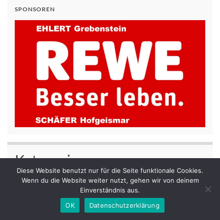
SPONSOREN
Kategorien
Diese Website benutzt nur für die Seite funktionale Cookies.
Aktuelles
(61)
Wenn du die Website weiter nutzt, gehen wir von deinem
Einverständnis aus.
Allgemein
(93)
OK
Datenschutzerklärung
Handballförderverein
(27)