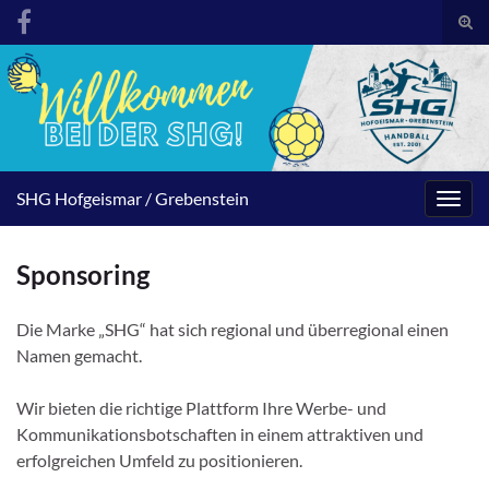
Suc
umsc
Search for:
SHG Hofgeismar / Grebenstein
Navig
umsc
Sponsoring
Die Marke „SHG“ hat sich regional und überregional einen
Namen gemacht.
Wir bieten die richtige Plattform Ihre Werbe- und
Kommunikationsbotschaften in einem attraktiven und
erfolgreichen Umfeld zu positionieren.