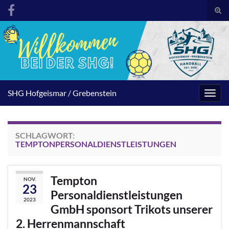
Suc
umsc
Search for:
SHG Hofgeismar / Grebenstein
Navig
umsc
SCHLAGWORT:
TEMPTONPERSONALDIENSTLEISTUNGEN
Tempton
NOV.
23
Personaldienstleistungen
2023
GmbH sponsort Trikots unserer
2. Herrenmannschaft