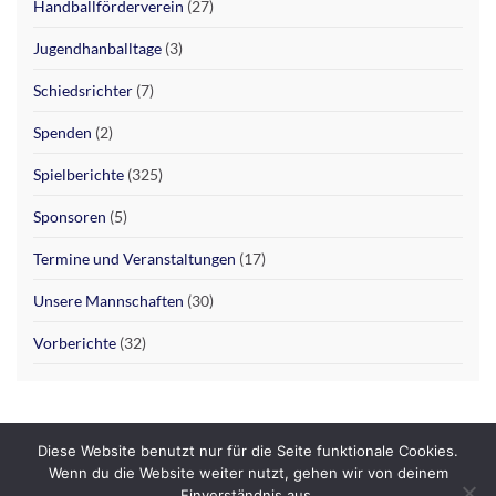
Handballförderverein
(27)
Jugendhanballtage
(3)
Schiedsrichter
(7)
Spenden
(2)
Spielberichte
(325)
Sponsoren
(5)
Termine und Veranstaltungen
(17)
Unsere Mannschaften
(30)
Vorberichte
(32)
Diese Website benutzt nur für die Seite funktionale Cookies.
Datenschutzerklärung
Impressum
Wenn du die Website weiter nutzt, gehen wir von deinem
Einverständnis aus.