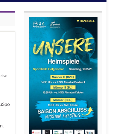
eise
TuSpo
n.