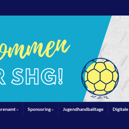
hrenamt
Sponsoring
Jugendhandballtage
Digital