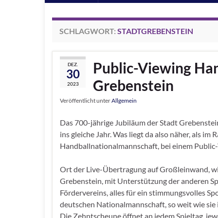
SCHLAGWORT:
STADTGREBENSTEIN
Public-Viewing Han
DEZ.
30
Grebenstein
2023
Veröffentlicht unter
Allgemein
Das 700-jährige Jubiläum der Stadt Grebenstei
ins gleiche Jahr. Was liegt da also näher, als i
Handballnationalmannschaft, bei einem Public-V
Ort der Live-Übertragung auf Großleinwand, wi
Grebenstein, mit Unterstützung der anderen S
Fördervereins, alles für ein stimmungsvolles S
deutschen Nationalmannschaft, so weit wie sie im
Die Zehntscheune öffnet an jedem Spieltag, je