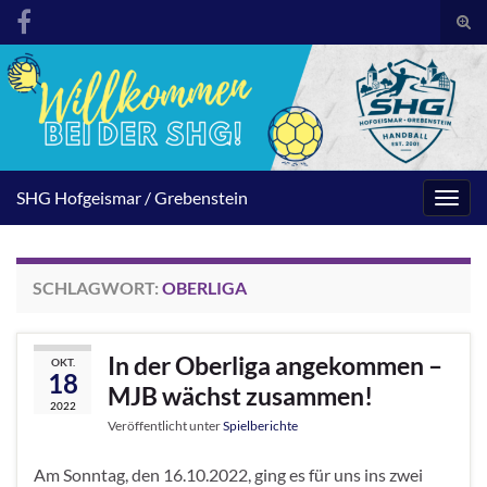
Suc
umsc
Search for:
SHG Hofgeismar / Grebenstein
Navig
umsc
SCHLAGWORT:
OBERLIGA
In der Oberliga angekommen –
OKT.
18
MJB wächst zusammen!
2022
Veröffentlicht unter
Spielberichte
Am Sonntag, den 16.10.2022, ging es für uns ins zwei