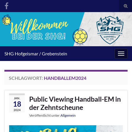
Suc
umsc
Search for:
SHG Hofgeismar / Grebenstein
Navig
umsc
SCHLAGWORT:
HANDBALLEM2024
Public Viewing Handball-EM in
JAN.
18
der Zehntscheune
2024
Veröffentlicht unter
Allgemein