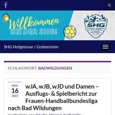
Suc
umsc
Search for:
SHG Hofgeismar / Grebenstein
Navig
umsc
SCHLAGWORT:
BADWILDUNGEN
wJA, wJB, wJD und Damen –
NOV.
16
Ausflugs- & Spielbericht zur
2023
Frauen-Handballbundesliga
nach Bad Wildungen
Veröffentlicht unter
Aktuelles
,
Allgemein
,
Spielberichte