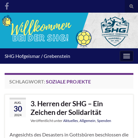
Suc
umsc
Search for:
SHG Hofgeismar / Grebenstein
Navig
umsc
SCHLAGWORT:
SOZIALE PROJEKTE
3. Herren der SHG – Ein
AUG.
30
Zeichen der Solidarität
2024
Veröffentlicht unter
Aktuelles
,
Allgemein
,
Spenden
Angesichts des Desasters in Gottsbüren beschlossen die