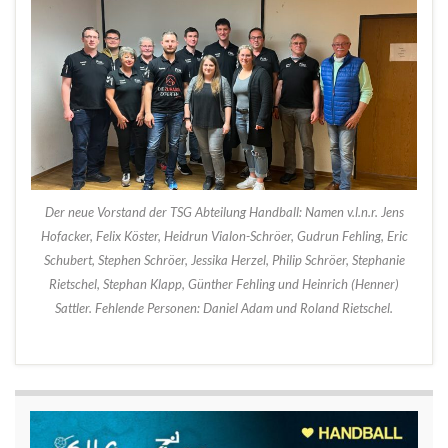
Der neue Vorstand der TSG Abteilung Handball: Namen v.l.n.r. Jens
Hofacker, Felix Köster, Heidrun Vialon-Schröer, Gudrun Fehling, Eric
Schubert, Stephen Schröer, Jessika Herzel, Philip Schröer, Stephanie
Rietschel, Stephan Klapp, Günther Fehling und Heinrich (Henner)
Sattler. Fehlende Personen: Daniel Adam und Roland Rietschel.