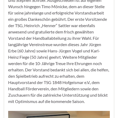
und Stephen Schröer. Ausgeschieden ist auf eigenen
Wunsch hingegen Timo Mönicke, dem an dieser Stelle
für seine jahrelange und erfolgreiche Vorstandsarbeit
ein großes Dankeschön gebührt. Der erste Vorsitzende
der TSG, Heinrich „Henner“ Sattler war ebenfalls
anwesend und gratulierte dem frisch gewählten
Vorstand der Handballabteilung zu ihrer Wahl. Für
langjährige Vereinstreue wurden dieses Jahr Jürgen
Erbe (60 Jahre) sowie Hans-Jürgen Vogel und Karl-
Heinz Fiege (50 Jahre) geehrt. Weitere Mitglieder
werden für die 10-Jährige Treue Ihre Ehrungen noch
erhalten. Der Vorstand bedankt sich bei allen, die helfen,
den Spielbetrieb aufrecht zu erhalten, dem
Hauptvorstand der TSG 1848 Hofgeismar e.V., dem
Handball Förderverein, den Mitgliedern sowie den
Zuschauern für die zahlreiche Unterstützung und blickt
mit Optimismus auf die kommende Saison.