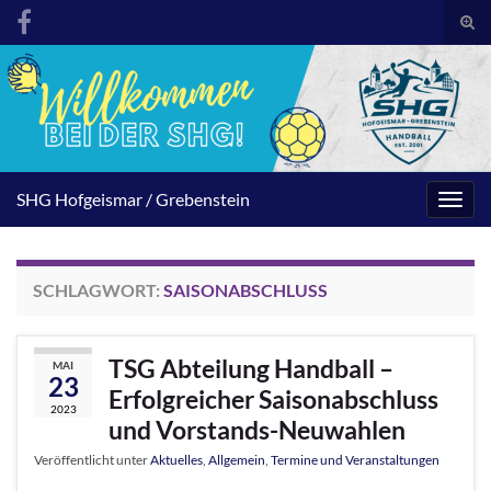
Suc
umsc
Search for:
SHG Hofgeismar / Grebenstein
Navig
umsc
SCHLAGWORT:
SAISONABSCHLUSS
TSG Abteilung Handball –
MAI
23
Erfolgreicher Saisonabschluss
2023
und Vorstands-Neuwahlen
Veröffentlicht unter
Aktuelles
,
Allgemein
,
Termine und Veranstaltungen