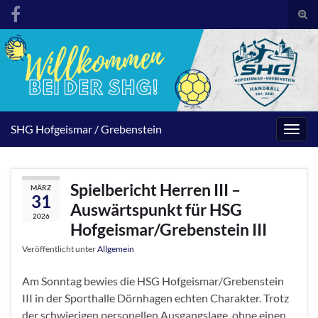
Suc
umsc
Search for:
SHG Hofgeismar / Grebenstein
Navig
umsc
Spielbericht Herren III –
MÄRZ
31
Auswärtspunkt für HSG
2026
Hofgeismar/Grebenstein III
Veröffentlicht unter
Allgemein
Am Sonntag bewies die HSG Hofgeismar/Grebenstein
III in der Sporthalle Dörnhagen echten Charakter. Trotz
der schwierigen personellen Ausgangslage, ohne einen