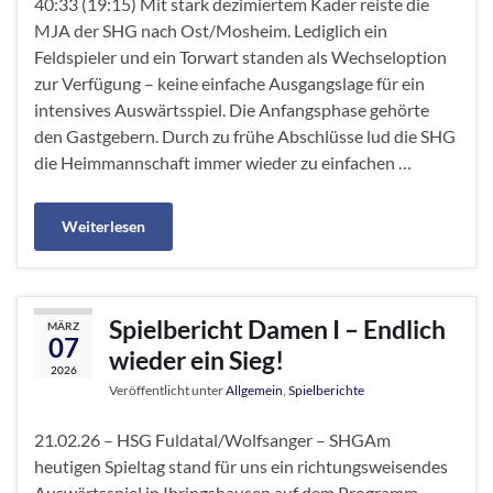
40:33 (19:15) Mit stark dezimiertem Kader reiste die
MJA der SHG nach Ost/Mosheim. Lediglich ein
Feldspieler und ein Torwart standen als Wechseloption
zur Verfügung – keine einfache Ausgangslage für ein
intensives Auswärtsspiel. Die Anfangsphase gehörte
den Gastgebern. Durch zu frühe Abschlüsse lud die SHG
die Heimmannschaft immer wieder zu einfachen …
Weiterlesen
Spielbericht Damen I – Endlich
MÄRZ
07
wieder ein Sieg!
2026
Veröffentlicht unter
Allgemein
,
Spielberichte
21.02.26 – HSG Fuldatal/Wolfsanger – SHGAm
heutigen Spieltag stand für uns ein richtungsweisendes
Auswärtsspiel in Ihringshausen auf dem Programm.