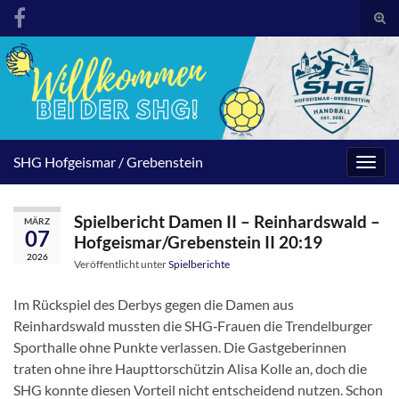
Suc
umsc
Search for:
SHG Hofgeismar / Grebenstein
Navig
umsc
Spielbericht Damen II – Reinhardswald –
MÄRZ
07
Hofgeismar/Grebenstein II 20:19
2026
Veröffentlicht unter
Spielberichte
Im Rückspiel des Derbys gegen die Damen aus
Reinhardswald mussten die SHG‑Frauen die Trendelburger
Sporthalle ohne Punkte verlassen. Die Gastgeberinnen
traten ohne ihre Haupttorschützin Alisa Kolle an, doch die
SHG konnte diesen Vorteil nicht entscheidend nutzen. Schon