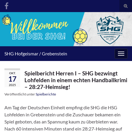
Suc
umsc
Search for:
SHG Hofgeismar / Grebenstein
Navig
umsc
Spielbericht Herren I – SHG bezwingt
OKT.
17
Lohfelden in einem echten Handballkrimi
2025
– 28:27-Heimsieg!
Veröffentlicht unter
Spielberichte
Am Tag der Deutschen Einheit empfing die SHG die HSG
Lohfelden in Grebenstein und die Zuschauer bekamen ein
Spiel geboten, das an Spannung kaum zu überbieten war.
Nach 60 intensiven Minuten stand ein 28:27-Heimsieg auf