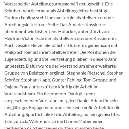
Vorstand der Abteilung turnusgemäß neu gewählt. Eric
Schubert wurde erneut als Abteilungsleiter bestätigt.
Gudrun Fehling steht ihm weiterhin als stellvertretende
Abteilungsleiterin zur Seite. Das Amt des Kassierers
übernimmt wie bisher Jens Hofacker, unterstützt von
Heidrun Vialon-Schröer als stellvertretender Kassiererin.
Auch Jessika Herzel bleibt Schriftführerin, gemeinsam mit
Philip Schröer als ihrem Stellvertreter. Die Positionen der
Jugendleitung und Stellvertretung blieben in diesem Jahr
unbesetzt. Dafür wurde der Vorstand um eine erweiterte
Gruppe von Beisitzern ergänzt: Stephanie Rietschel, Stephen
Schröer, Stephan Klapp, Günter Fehling, Tom Groppe und
Dajana Franz unterstützen künftig die Arbeit im
Vorstandsteam. Ein besonderer Dank gilt dem
ausgeschiedenen Vorstandsmitglied Daniel Adam für sein
langjähriges Engagement und seine wertvolle Arbeit für die
Abteilung. Sportlich blickt die Abteilung auf ein gemischtes
Jahr zurück: Während sich die Damen 2 über einen
verdienten Aufstieg freuen durften, mussten beide