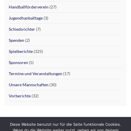
Handballförderverein
(27)
Jugendhanballtage
(3)
Schiedsrichter
(7)
Spenden
(2)
Spielberichte
(325)
Sponsoren
(5)
Termine und Veranstaltungen
(17)
Unsere Mannschaften
(30)
Vorberichte
(32)
Diese Website benutzt nur für die Seite funktionale Cookies.
Datenschutzerklärung
Impressum
Wenn du die Website weiter nutzt, gehen wir von deinem