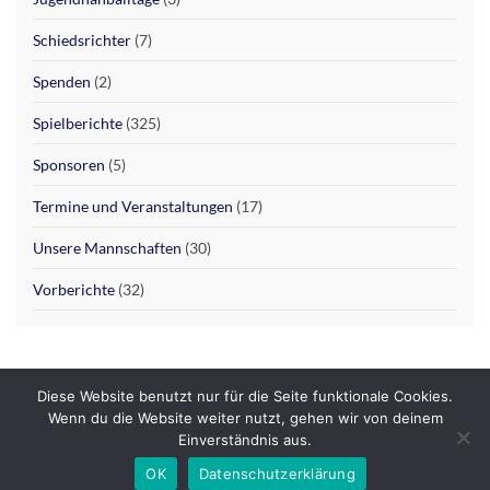
Schiedsrichter
(7)
Spenden
(2)
Spielberichte
(325)
Sponsoren
(5)
Termine und Veranstaltungen
(17)
Unsere Mannschaften
(30)
Vorberichte
(32)
Diese Website benutzt nur für die Seite funktionale Cookies.
Datenschutzerklärung
Impressum
Wenn du die Website weiter nutzt, gehen wir von deinem
Einverständnis aus.
© 2026 SHG Hofgeismar / Grebenstein.
OK
Datenschutzerklärung
Gemacht mit
von
Graphene Themes
.