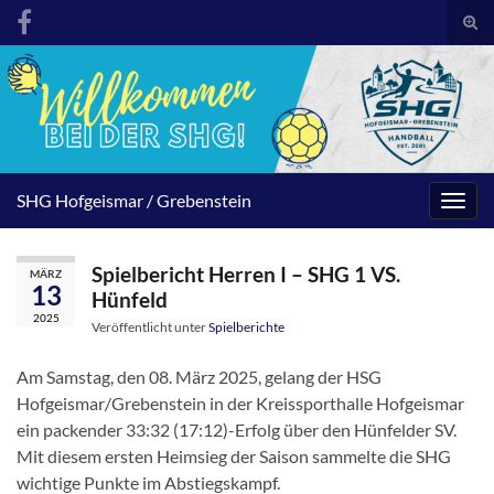
Suc
umsc
Search for:
SHG Hofgeismar / Grebenstein
Navig
umsc
Spielbericht Herren I – SHG 1 VS.
MÄRZ
13
Hünfeld
2025
Veröffentlicht unter
Spielberichte
Am Samstag, den 08. März 2025, gelang der HSG
Hofgeismar/Grebenstein in der Kreissporthalle Hofgeismar
ein packender 33:32 (17:12)-Erfolg über den Hünfelder SV.
Mit diesem ersten Heimsieg der Saison sammelte die SHG
wichtige Punkte im Abstiegskampf.