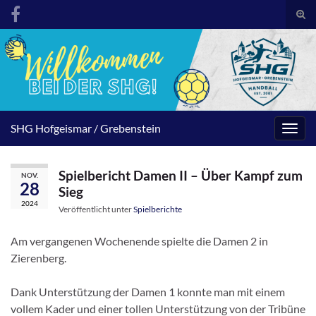
Suc
umsc
Search for:
SHG Hofgeismar / Grebenstein
Navig
umsc
Spielbericht Damen II – Über Kampf zum
NOV.
28
Sieg
2024
Veröffentlicht unter
Spielberichte
Am vergangenen Wochenende spielte die Damen 2 in
Zierenberg.
Dank Unterstützung der Damen 1 konnte man mit einem
vollem Kader und einer tollen Unterstützung von der Tribüne