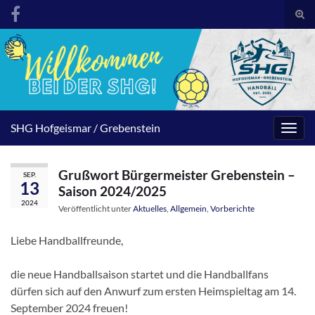
Suc
umsc
Search for:
SHG Hofgeismar / Grebenstein
Navig
umsc
Grußwort Bürgermeister Grebenstein –
SEP.
13
Saison 2024/2025
2024
Veröffentlicht unter
Aktuelles
,
Allgemein
,
Vorberichte
Liebe Handballfreunde,
die neue Handballsaison startet und die Handballfans
dürfen sich auf den Anwurf zum ersten Heimspieltag am 14.
September 2024 freuen!