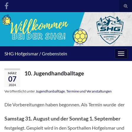
Suc
umsc
Search for:
SHG Hofgeismar / Grebenstein
Navig
umsc
10. Jugendhandballtage
MÄRZ
07
2024
Veröffentlicht unter
Jugendhanballtage
,
Termine und Veranstaltungen
Die Vorbereitungen haben begonnen. Als Termin wurde der
Samstag 31. August und der Sonntag 1. September
festgelegt. Gespielt wird in den Sporthallen Hofgeismar und