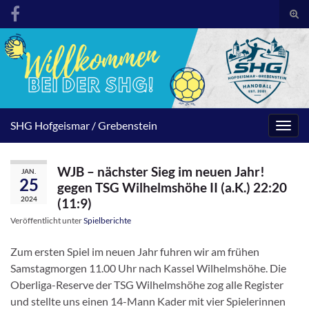
Suc
umsc
Search for:
SHG Hofgeismar / Grebenstein
Navig
umsc
WJB – nächster Sieg im neuen Jahr!
JAN.
25
gegen TSG Wilhelmshöhe II (a.K.) 22:20
2024
(11:9)
Veröffentlicht unter
Spielberichte
Zum ersten Spiel im neuen Jahr fuhren wir am frühen
Samstagmorgen 11.00 Uhr nach Kassel Wilhelmshöhe. Die
Oberliga-Reserve der TSG Wilhelmshöhe zog alle Register
und stellte uns einen 14-Mann Kader mit vier Spielerinnen