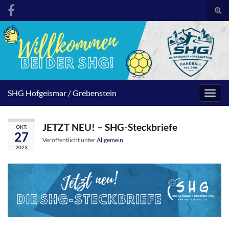
Suc
umsc
Search for:
SHG Hofgeismar / Grebenstein
Navig
umsc
JETZT NEU! – SHG-Steckbriefe
OKT.
27
Veröffentlicht unter
Allgemein
2023