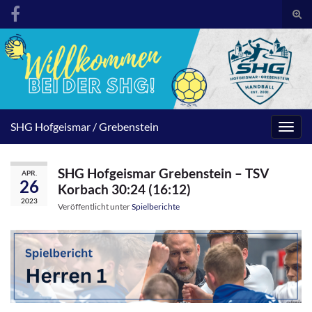
Suc
umsc
Search for:
SHG Hofgeismar / Grebenstein
Navig
umsc
SHG Hofgeismar Grebenstein – TSV
APR.
26
Korbach 30:24 (16:12)
2023
Veröffentlicht unter
Spielberichte