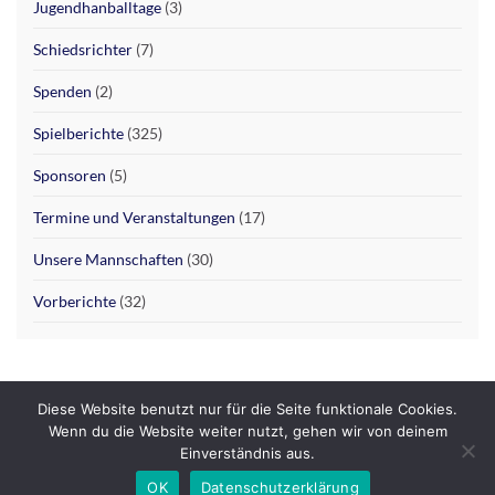
Jugendhanballtage
(3)
Schiedsrichter
(7)
Spenden
(2)
Spielberichte
(325)
Sponsoren
(5)
Termine und Veranstaltungen
(17)
Unsere Mannschaften
(30)
Vorberichte
(32)
Diese Website benutzt nur für die Seite funktionale Cookies.
Wenn du die Website weiter nutzt, gehen wir von deinem
Datenschutzerklärung
Impressum
Einverständnis aus.
© 2026 SHG Hofgeismar / Grebenstein.
OK
Datenschutzerklärung
Gemacht mit
von
Graphene Themes
.