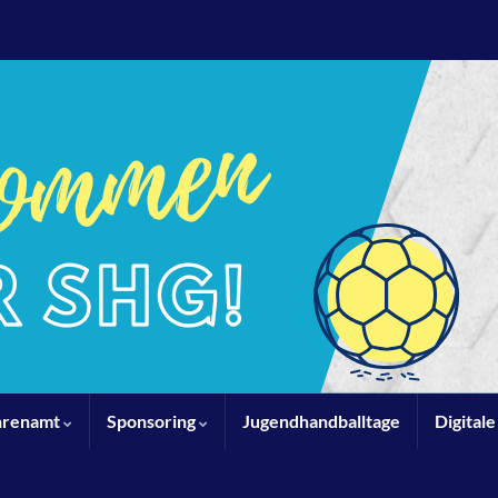
hrenamt
Sponsoring
Jugendhandballtage
Digital