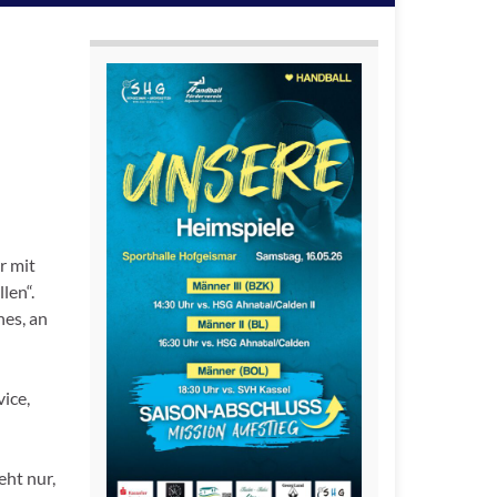
r mit
len“.
hes, an
ice,
ht nur,