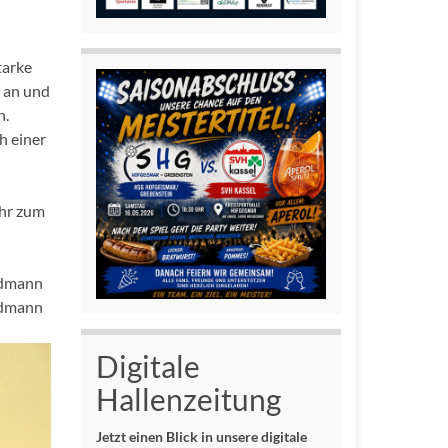
tarke
G an und
n.
h einer
Uhr zum
Erdmann
Erdmann
Digitale
Hallenzeitung
Jetzt einen Blick in unsere digitale