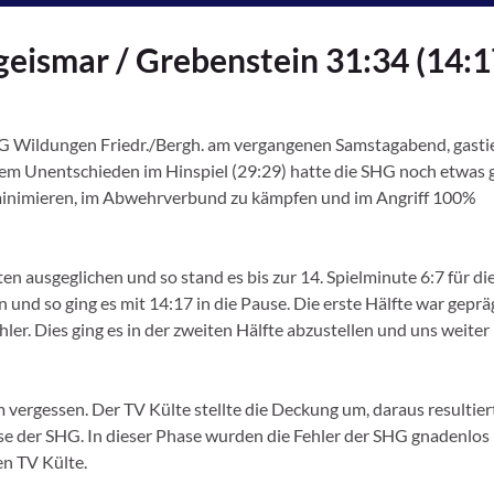
eismar / Grebenstein 31:34 (14:1
G Wildungen Friedr./Bergh. am vergangenen Samstagabend, gastie
m Unentschieden im Hinspiel (29:29) hatte die SHG noch etwas 
 minimieren, im Abwehrverbund zu kämpfen und im Angriff 100%
en ausgeglichen und so stand es bis zur 14. Spielminute 6:7 für di
 und so ging es mit 14:17 in die Pause. Die erste Hälfte war geprä
er. Dies ging es in der zweiten Hälfte abzustellen und uns weiter
 vergessen. Der TV Külte stellte die Deckung um, daraus resultie
se der SHG. In dieser Phase wurden die Fehler der SHG gnadenlos
en TV Külte.