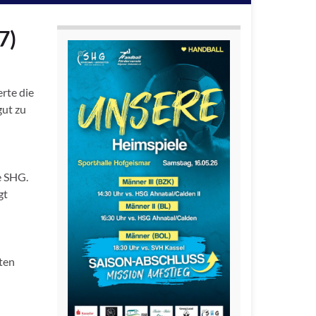
7)
rte die
gut zu
e SHG.
gt
rten