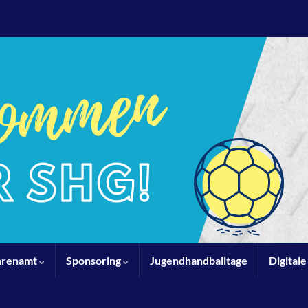
hrenamt
Sponsoring
Jugendhandballtage
Digital