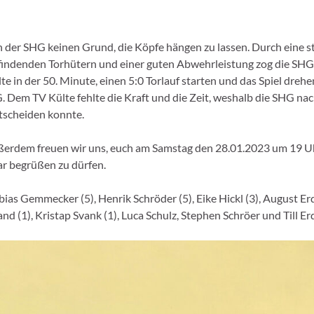
n der SHG keinen Grund, die Köpfe hängen zu lassen. Durch eine s
l findenden Torhütern und einer guten Abwehrleistung zog die SH
 in der 50. Minute, einen 5:0 Torlauf starten und das Spiel drehe
G. Dem TV Külte fehlte die Kraft und die Zeit, weshalb die SHG nac
ntscheiden konnte.
ußerdem freuen wir uns, euch am Samstag den 28.01.2023 um 19 
r begrüßen zu dürfen.
 Tobias Gemmecker (5), Henrik Schröder (5), Eike Hickl (3), August 
fland (1), Kristap Svank (1), Luca Schulz, Stephen Schröer und Till 