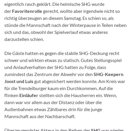
eigentlich rasch geklärt. Die heimische SHG wurde
der
Favoritenrolle
gerecht, wollte aber irgendwie nicht so
richtig überzeugen an diesem Samstag. Es schien so, als
stünde die Mannschaft nach der Winterpause in Teilen neben
sich und das, obwohl der Spielverlauf etwas anderes
darzustellen schien.
Die Gäste hatten es gegen die stabile SHG-Deckung recht
schwer und wirkten etwas zu statisch. Gutes Stellungsspiel
und Anlaufverhalten der SHG hatten zu Folge, dass
zumindest das Zentrum der Abwehr vor den
SHG-Keepern
Joost und Luis
gut abgesichert werden konnte. Am Kreis war
für die Trendelburger kaum ein Durchkommen. Auf die
flinken
Einläufer
stellten sich die Hausherren ein. Wenn,
dann war vor allem aus der Distanz oder über die
Außenbahnen etwas Zählbares drin für die junge
Mannschaft aus der Nachbarschaft.
Überzeugendster Akteur in den Reihen der
SHG
war wieder