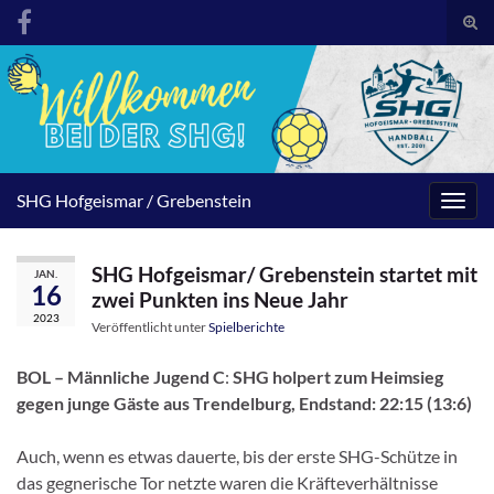
Suc
umsc
Search for:
SHG Hofgeismar / Grebenstein
Navig
umsc
SHG Hofgeismar/ Grebenstein startet mit
JAN.
16
zwei Punkten ins Neue Jahr
2023
Veröffentlicht unter
Spielberichte
BOL – Männliche Jugend C
:
SHG holpert zum Heimsieg
gegen junge Gäste aus Trendelburg, Endstand: 22:15 (13:6)
Auch, wenn es etwas dauerte, bis der erste SHG-Schütze in
das gegnerische Tor netzte waren die Kräfteverhältnisse