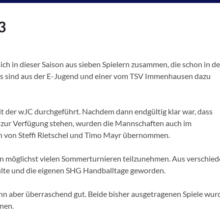
3
h in dieser Saison aus sieben Spielern zusammen, die schon in de
ngs sind aus der E-Jugend und einer vom TSV Immenhausen dazu
 der wJC durchgeführt. Nachdem dann endgültig klar war, dass
 zur Verfügung stehen, wurden die Mannschaften auch im
un von Steffi Rietschel und Timo Mayr übernommen.
an möglichst vielen Sommerturnieren teilzunehmen. Aus verschie
Külte und die eigenen SHG Handballtage geworden.
dann aber überraschend gut. Beide bisher ausgetragenen Spiele wu
nen.