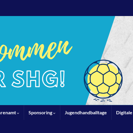
hrenamt
Sponsoring
Jugendhandballtage
Digital