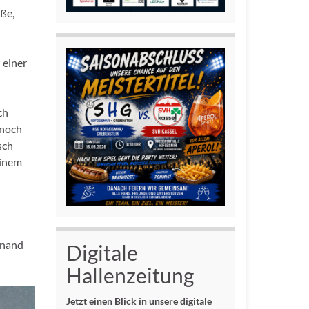
oße,
 einer
ch
 noch
sch
einem
inand
Digitale
Hallenzeitung
Jetzt einen Blick in unsere digitale