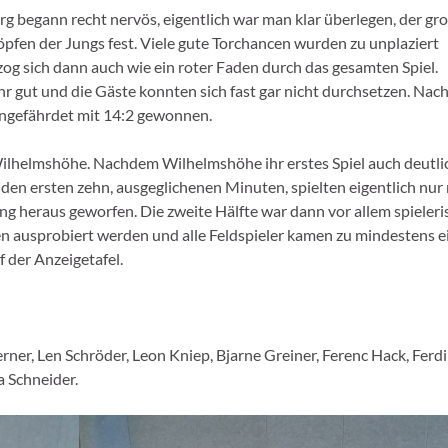
g begann recht nervös, eigentlich war man klar überlegen, der gr
öpfen der Jungs fest. Viele gute Torchancen wurden zu unplaziert
og sich dann auch wie ein roter Faden durch das gesamten Spiel.
r gut und die Gäste konnten sich fast gar nicht durchsetzen. Nach
 ungefährdet mit 14:2 gewonnen.
ilhelmshöhe. Nachdem Wilhelmshöhe ihr erstes Spiel auch deutli
 den ersten zehn, ausgeglichenen Minuten, spielten eigentlich nur
ng heraus geworfen. Die zweite Hälfte war dann vor allem spieleri
n ausprobiert werden und alle Feldspieler kamen zu mindestens 
f der Anzeigetafel.
rner, Len Schröder, Leon Kniep, Bjarne Greiner, Ferenc Hack, Ferd
 Schneider.