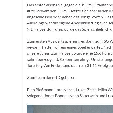
Das erste Saisonspiel gegen die JSGmD Staufenber
gute Torwart der JSGmD setzte sich aber in den K
abgeschlossen oder neben das Tor geworfen. Das z
Allerdings war die eigene Abwehrleistung auch seh
9:1 Halbzeitführung, wurde das Spiel schließlich
Zum ersten Auswärtsspiel ging es dann zur TSG W
gewann, hatten wir ein enges Spiel erwartet. Nach
unsere Jungs. Zur Halbzeit wurde eine 15:6 Führu
sehr überzeugend. So konnten einige Umstellunge
Torerfolg. Am Ende stand dann ein 31:11 Erfolg au
Zum Team der mJD gehören:
Finn Pleßmann, Jaro Nitsch, Lukas Zeich, Mika We
Wiegand, Jonas Bonnet, Noah Sauerwein und Luca