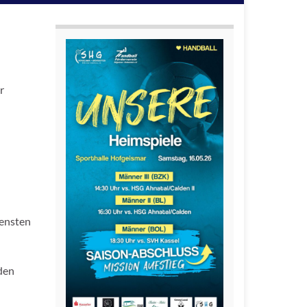
r
densten
rden