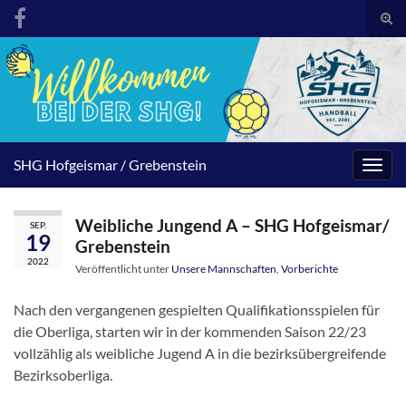
Suc
umsc
Search for:
SHG Hofgeismar / Grebenstein
Navig
umsc
Weibliche Jungend A – SHG Hofgeismar/
SEP.
19
Grebenstein
2022
Veröffentlicht unter
Unsere Mannschaften
,
Vorberichte
Nach den vergangenen gespielten Qualifikationsspielen für
die Oberliga, starten wir in der kommenden Saison 22/23
vollzählig als weibliche Jugend A in die bezirksübergreifende
Bezirksoberliga.