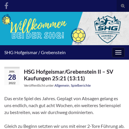
Suc
umsc
Search for:
SHG Hofgeismar / Grebenstein
Navig
umsc
HSG Hofgeismar/Grebenstein II – SV
JAN.
28
Kaufungen 25:21 (13:11)
2022
Veröffentlicht unter
Allgemein
,
Spielberichte
Das erste Spiel des Jahres. Geplagt von Absagen gelang es
uns endlich, nach gut acht Wochen, ein weiteres Serienspiel
zu bestreiten, was wir durchweg dominierten.
Gleich zu Beginn setzten wir uns mit einer 2-Tore Führung ab.