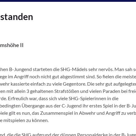
estanden
mshöhe II
lichen B-Jungend starteten die SHG-Mädels sehr nervös. Man sah s
e im Angriff noch nicht gut abgestimmt sind. So fielen die meist
ehr kassierte einfach zu viele Gegentore. Die sehr gut aufgelegte
n mit allein 3 gehaltenen Strafstößen und vielen Paraden bei fre
de. Erfreulich war, dass sich viele SHG-Spielerinnen in die
sbedingten Übergange aus der C-Jugend ihr erstes Spiel in der B-
iele gilt es nun, das Zusammenspiel in Abwehr und Angriff zu ver
le mitspielen zu können.
end, die die SHG aufgrund der dünnen Personaldecke in der B-Jug