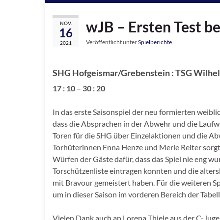
wJB – Ersten Test b
NOV.
16
Veröffentlicht unter
Spielberichte
2021
SHG Hofgeismar/Grebenstein : TSG Wilhel
17 : 10
–
30 : 20
In das erste Saisonspiel der neu formierten weib
dass die Absprachen in der Abwehr und die Laufweg
Toren für die SHG über Einzelaktionen und die Abw
Torhüterinnen Enna Henze und Merle Reiter sorgte
Würfen der Gäste dafür, dass das Spiel nie eng wur
Torschützenliste eintragen konnten und die alter
mit Bravour gemeistert haben. Für die weiteren Sp
um in dieser Saison im vorderen Bereich der Tabel
Vielen Dank auch an Lorena Thiele aus der C-Jug