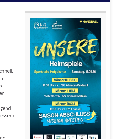
chnell,
en
n
ien
Jugend
bessern,
end