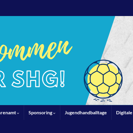
hrenamt
Sponsoring
Jugendhandballtage
Digital