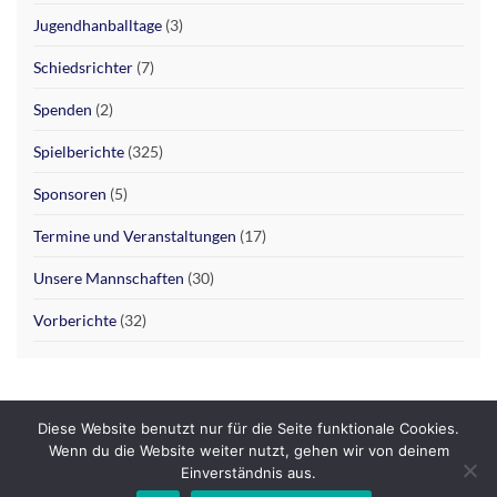
Jugendhanballtage
(3)
Schiedsrichter
(7)
Spenden
(2)
Spielberichte
(325)
Sponsoren
(5)
Termine und Veranstaltungen
(17)
Unsere Mannschaften
(30)
Vorberichte
(32)
Diese Website benutzt nur für die Seite funktionale Cookies.
Wenn du die Website weiter nutzt, gehen wir von deinem
Datenschutzerklärung
Impressum
Einverständnis aus.
© 2026 SHG Hofgeismar / Grebenstein.