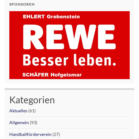
SPONSOREN
Kategorien
Aktuelles
(61)
Allgemein
(93)
Handballförderverein
(27)