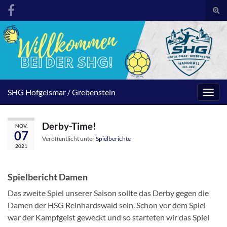
Suc
umsc
Search for:
SHG Hofgeismar / Grebenstein
Navig
umsc
Derby-Time!
NOV.
07
Veröffentlicht unter
Spielberichte
2021
Spielbericht Damen
Das zweite Spiel unserer Saison sollte das Derby gegen die
Damen der HSG Reinhardswald sein. Schon vor dem Spiel
war der Kampfgeist geweckt und so starteten wir das Spiel